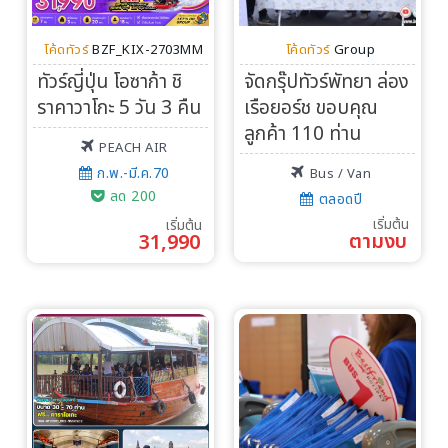
โค้ดทัวร์
BZF_KIX-2703MM
โค้ดทัวร์
Group
ทัวร์ญี่ปุ่น โอซาก้า ชิ
จัดกรุ๊ปทัวร์พัทยา ล่อง
ราคาวาโกะ 5 วัน 3 คืน
เรือยอร์ช ขอบคุณ
ลูกค้า 110 ท่าน
PEACH AIR
ก.พ.-มี.ค.70
Bus / Van
ลด 200
ตลอดปี
เริ่มต้น
เริ่มต้น
ตามงบ
31,990