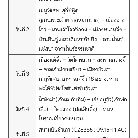
บริการอื่นๆ
เมนูพิเศษ! สุกี้ซีฟู้ด
สุสานพระเจ้าตากสินมหาราช) – เมืองจาง
ติดต่อเรา
วันที่ 2
โจว – เทพเจ้าโจวจือกง – เมืองหนานจิ้ง –
บ้านดินถู่โหลวเถียนหลัวเคิง – อาบน้ำแร่
แช่สปา จากน้ำแร่ธรรมชาติ
Search
เมืองแต้จิ๋ว – วัดไคหยวน – สะพานกว่างจี้
– ศาลเจ้ามังกรเขียว – เมืองซัวเถา
วันที่ 3
เมนูพิเศษ! อาหารแต้จิ๋ว 18 อย่าง, ห่าน
พะโล้หัวสิงโตต้นตำรับซัวเถา
ไฮตังม่า(เจ้าแม่ทับทิม) – เฮียงบูซัว(เจ้าพ่อ
วันที่ 4
เสือ) – ไต่ฮงกง (ปอเต๊กตึ๊ง) – ถนน
โบราณเสี่ยวกงหยวน
สนามบินซัวเถา (CZ8355 : 09.15-11.40)
วันที่ 5