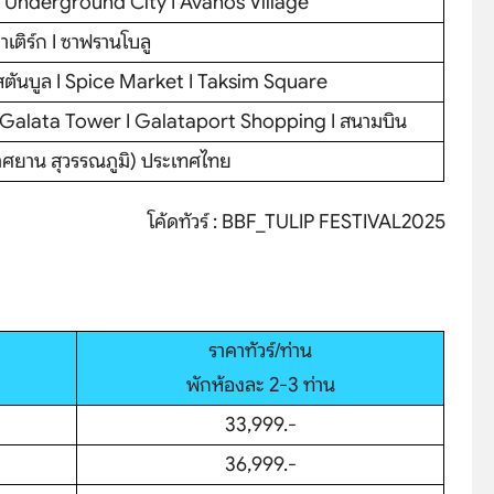
้ดิน Underground City I Avanos Village
าเติร์ก I ซาฟรานโบลู
ิสตันบูล I Spice Market I Taksim Square
at I Galata Tower I Galataport Shopping I สนามบิน
กาศยาน สุวรรณภูมิ) ประเทศไทย
โค้ดทัวร์ : BBF_TULIP FESTIVAL2025
hare
ราคาทัวร์/ท่าน
พักห้องละ 2-3 ท่าน
33,999.-
36,999.-