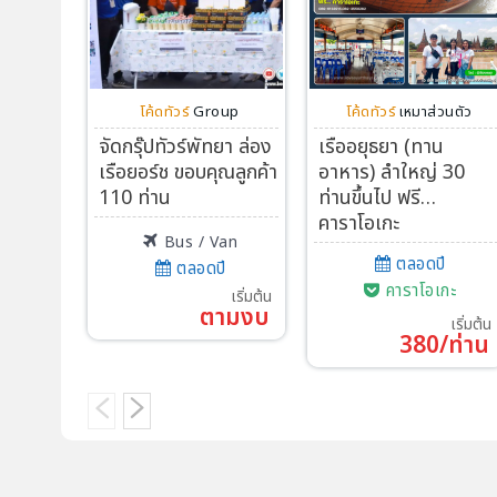
โค้ดทัวร์
Group
โค้ดทัวร์
เหมาส่วนตัว
จัดกรุ๊ปทัวร์พัทยา ล่อง
เรืออยุธยา (ทาน
เรือยอร์ช ขอบคุณลูกค้า
อาหาร) ลำใหญ่ 30
110 ท่าน
ท่านขึ้นไป ฟรี…
คาราโอเกะ
Bus / Van
ตลอดปี
ตลอดปี
คาราโอเกะ
เริ่มต้น
ตามงบ
เริ่มต้น
380/ท่าน