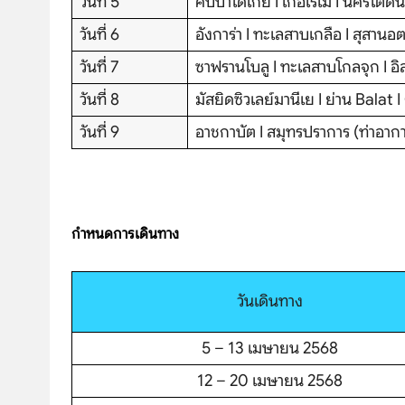
วันที่ 5
คัปปาโดเกีย I เกอเรเม่ I นครใต
วันที่ 6
อังการ่า I ทะเลสาบเกลือ I สุสานอต
วันที่ 7
ซาฟรานโบลู I ทะเลสาบโกลจุก I อ
วันที่ 8
มัสยิดซิวเลย์มานีเย I ย่าน Bal
บริษัทเบสเฟรนด์ ฮอลิเดย์
วันที่ 9
อาชกาบัต I สมุทรปราการ (ท่าอา
เส้นทางที่ต้องการ
S
กำหนดการเดินทาง
หน้าแรก
วันเดินทาง
ทัวร์ต่างประเทศ
5 – 13 เมษายน 2568
จัดกรุ๊ปต่างประเทศ
12 – 20 เมษายน 2568