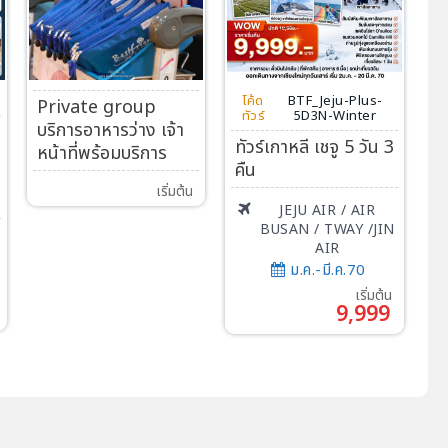
โค้ด
BTF_Jeju-Plus-
Private group
ทัวร์
5D3N-Winter
บริการอาหารว่าง เจ้า
ทัวร์เกาหลี เชจู 5 วัน 3
หน้าที่พร้อมบริการ
คืน
เริ่มต้น
JEJU AIR / AIR
BUSAN / TWAY /JIN
AIR
ม.ค.-มี.ค.70
เริ่มต้น
9,999