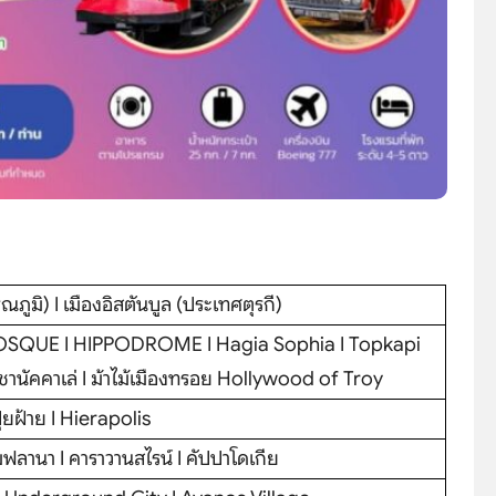
ภูมิ) I เมืองอิสตันบูล (ประเทศตุรกี)
E MOSQUE I HIPPODROME I Hagia Sophia I Topkapi
านัคคาเล่ I ม้าไม้เมืองทรอย Hollywood of Troy
ปุยฝ้าย I Hierapolis
เมฟลานา I คาราวานสไรน์ I คัปปาโดเกีย