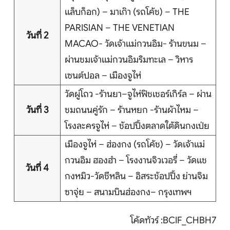
บริการอื่นๆ
แล็บก็อก) – มาเก๊า (รถโค้ช) – THE
PARISIAN – THE VENETIAN
ติดต่อเรา
วันที่ 2
MACAO- วัดเจ้าแม่กวนอิม- ร้านขนม –
ผ่านชมเจ้าแม่กวนอิมริมทะเล – วิหาร
เซนต์ปอล – เมืองจูไห่
Search
วัดผู่โถว -ร้านยา–จูไห่ฟิชเชอร์เกิร์ล – ผ่าน
วันที่ 3
ชมถนนคู่รัก – ร้านหยก -ร้านผ้าไหม –
โรงละครจูไห่ – ช้อปปิ้งตลาดใต้ดินกงเป่ย
เมืองจูไห่ – ฮ่องกง (รถโค้ช) – วัดเจ้าแม่
กวนอิม ฮองฮำ – โรงงานจิวเวอรี่ – วัดแช
วันที่ 4
กงหมิว-วัดชีหลิน – อิสระช้อปปิ้ง ย่านจิม
ซาจุ่ย – สนามบินฮ่องกง– กรุงเทพฯ
โค้ดทัวร์ :BCIF_CHBH7