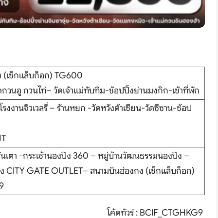
กง (เช็กแล็บก็อก) TG600
ัดกวนอู กวนไท่– วัดเจ้าแม่ทับทิม-ช้อปปิ้งย่านมงก๊ก-เข้าที่พัก
รงงานจิวเวลรี่ – ร้านหยก -วัดหวังต้าเซียน-วัดซีซาน-ช้อป
HT
ลันเตา -กระเช้านองปิง 360 – หมู่บ้านวัฒนธรรมนองปิง –
ิ้ง CITY GATE OUTLET– สนามบินฮ่องกง (เช็กแล็บก็อก)
39
โค้ดทัวร์ : BCIF_CTGHKG9