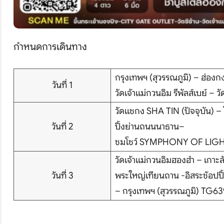
กำหนดการเดินทาง
กรุงเทพฯ (สุวรรณภูมิ) – ฮ่อง
วันที่ 1
วัดเจ้าแม่กวนอิม รีพัลส์เบย์ – ว
วัดแชกง SHA TIN (ปัจจุบัน) – โ
วันที่ 2
ปิ้งย่านถนนนาธาน–
ชมโชว์ SYMPHONY OF LIG
วัดเจ้าแม่กวนอิมฮองฮำ – เกาะ
วันที่ 3
พระใหญ่เทียนถาน -อิสระช้อปป
– กรุงเทพฯ (สุวรรณภูมิ) TG6