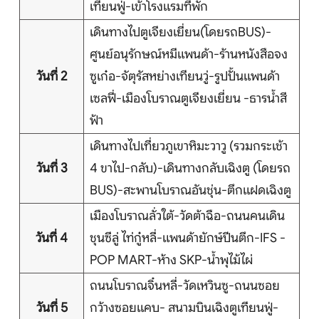
เทียนฟู่-เข้าโรงแรมที่พัก
บริการอื่นๆ
เดินทางไปตูเจียงเยี่ยน(โดยรถBUS)-
ติดต่อเรา
ศูนย์อนุรักษณ์หมีแพนด้า-ร้านหนังสือจง
วันที่ 2
ซูเก๋อ-จัตุรัสหย่างเทียนวู่-รูปปั้นแพนด้า
เซลฟี่-เมืองโบราณตูเจียงเยี่ยน -ธารน้ำสี
ฟ้า
Search
เดินทางไปเที่ยวภูเขาหิมะวาวู (รวมกระเช้า
วันที่ 3
4 ขาไป-กลับ)-เดินทางกลับเฉิงตู (โดยรถ
BUS)-สะพานโบราณอันชุ่น-ตึกแฝดเฉิงตู
เมืองโบราณลั่วใต้-วัดต้าฉือ-ถนนคนเดิน
วันที่ 4
ชุนซีลู่ ไท่กู๋หลี่-แพนด้ายักษ์ปีนตึก-IFS -
POP MART-ห้าง SKP-น้ำพุไม้ไผ่
ถนนโบราณจิ๋นหลี่-วัดเหวินซู-ถนนซอย
วันที่ 5
กว้างซอยแคบ- สนามบินเฉิงตูเทียนฟู่-