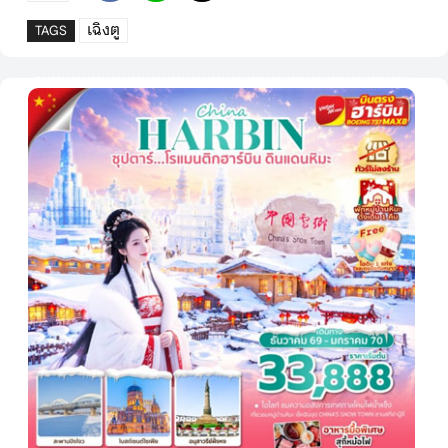
เฉิงตู
TAGS