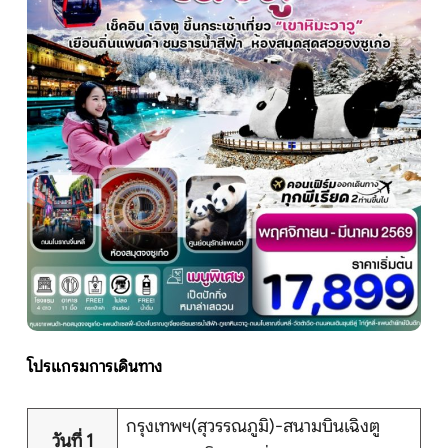
หน้าแรก
ทัวร์ต่างประเทศ
จัดกรุ๊ปต่างประเทศ
โปรไฟไหม้
ทัวร์ในประเทศ
โปรแกรมการเดินทาง
จัดกรุ๊ปในประเทศ
เรือเจ้าพระยา
กรุงเทพฯ(สุวรรณภูมิ)-สนามบินเฉิงตู
วันที่ 1