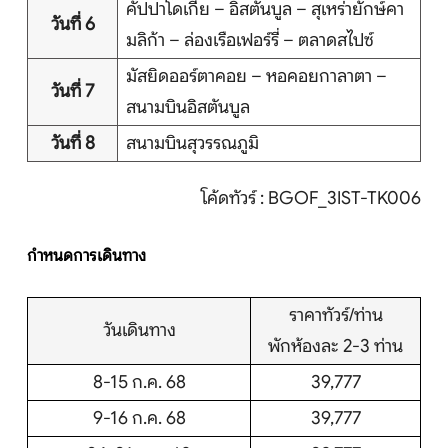
คัปปาโดเกีย – อิสตันบูล – สุเหร่ายักษ์คา
วันที่ 6
มลิก้า – ล่องเรือเฟอร์รี่ – ตลาดสไปซ์
มัสยิดออร์ตาคอย – หอคอยกาลาตา –
วันที่ 7
สนามบินอิสตันบูล
วันที่ 8
สนามบินสุวรรณภูมิ
โค้ดทัวร์ : BGOF_3IST-TK006
กำหนดการเดินทาง
ราคาทัวร์/ท่าน
วันเดินทาง
พักห้องละ 2-3 ท่าน
8-15 ก.ค. 68
39,777
9-16 ก.ค. 68
39,777