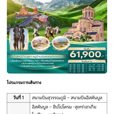
หน้าแรก
ทัวร์ต่างประเทศ
จัดกรุ๊ปต่างประเทศ
โปรไฟไหม้
ทัวร์ในประเทศ
โปรแกรมการเดินทาง
จัดกรุ๊ปในประเทศ
วันที่ 1
สนามบินสุวรรณภูมิ – สนามบินอิสตันบูล
เรือเจ้าพระยา
อิสตันบูล – ฮิปโปโดรม -สุเหร่าฮาเกีย
บริการอื่นๆ