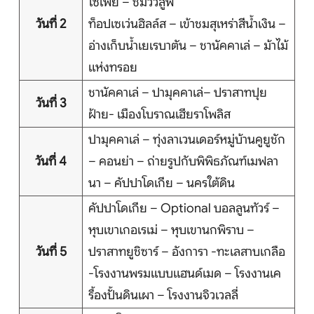
โซเฟีย – ชมวิวลูฟ
วันที่ 2
ท็อปเซเว่นฮิลล์ส – เข้าชมสุเหร่าสีน้ำเงิน –
ติดต่อเรา
อ่างเก็บน้ำเยเรบาตัน – ชานัคคาเล่ – ม้าไม้
แห่งทรอย
ชานัคคาเล่ – ปามุคคาเล่– ปราสาทปุย
วันที่ 3
Search
ฝ้าย- เมืองโบราณเฮียราโพลิส
ปามุคคาเล่ – ทุ่งลาเวนเดอร์หมู่บ้านคูยูชัก
วันที่ 4
– คอนย่า – ถ่ายรูปกับพิพิธภัณฑ์เมฟลา
นา – คัปปาโดเกีย – นครใต้ดิน
คัปปาโดเกีย – Optional บอลลูนทัวร์ –
หุบเขาเกอเรเม่ – หุบเขานกพิราบ –
วันที่ 5
ปราสาทยูชิซาร์ – อังการา -ทะเลสาบเกลือ
-โรงงานพรมแบบแฮนด์เมด – โรงงานเค
รื้องปั้นดินเผา – โรงงานจิวเวลลี่