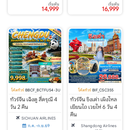
เริ่มต้น
เริ่มต้น
14,999
16,999
โค้ดทัวร์
BBCF_BCTFU54-3U
โค้ดทัวร์
BIF_CSC355
ทัวร์จีน เฉิงตู สี่ดรุณี 4
ทัวร์จีน ชิงเต่า เผิงไหล
วัน 2 คืน
เยียนไถ เวยไห่ 6 วัน 4
คืน
SICHUAN AIRLINES
ก.ค.-ก.ย.69
Shangdong Airlines