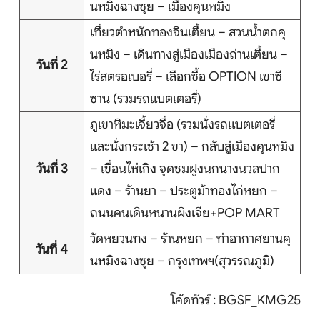
นหมิงฉางซุย – เมืองคุนหมิง
บริการอื่นๆ
เที่ยวตำหนักทองจินเตี้ยน – สวนน้ำตกคุ
ติดต่อเรา
นหมิง – เดินทางสู่เมืองเมืองถ่านเตี้ยน –
วันที่ 2
ไร่สตรอเบอรี่ – เลือกซื้อ OPTION เขาซี
ซาน (รวมรถแบตเตอรี่)
ภูเขาหิมะเจี้ยวจื่อ (รวมนั่งรถแบตเตอรี่
Search
และนั่งกระเช้า 2 ขา) – กลับสู่เมืองคุนหมิง
วันที่ 3
– เขื่อนไห่เกิง จุดชมฝูงนกนางนวลปาก
แดง – ร้านยา – ประตูม้าทองไก่หยก –
ถนนคนเดินหนานผิงเจีย+POP MART
วัดหยวนทง – ร้านหยก – ท่าอากาศยานคุ
วันที่ 4
นหมิงฉางซุย – กรุงเทพฯ(สุวรรณภูมิ)
โค้ดทัวร์ : BGSF_KMG25