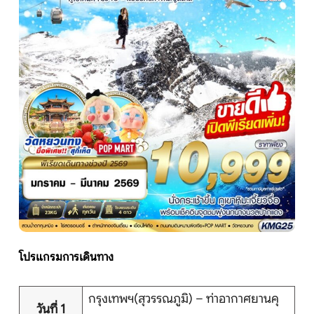
หน้าแรก
ทัวร์ต่างประเทศ
จัดกรุ๊ปต่างประเทศ
โปรไฟไหม้
ทัวร์ในประเทศ
โปรแกรมการเดินทาง
จัดกรุ๊ปในประเทศ
เรือเจ้าพระยา
กรุงเทพฯ(สุวรรณภูมิ) – ท่าอากาศยานคุ
วันที่ 1