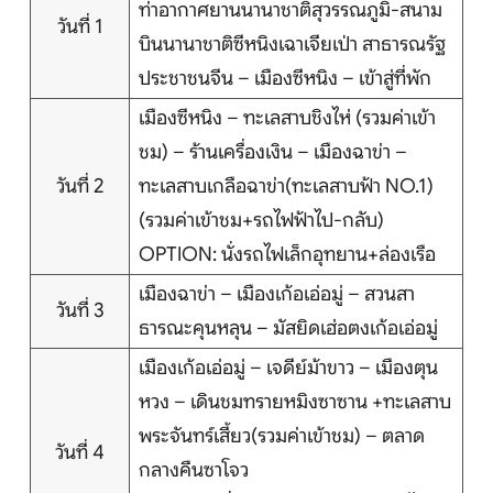
ท่าอากาศยานนานาชาติสุวรรณภูมิ-สนาม
วันที่ 1
บริการอื่นๆ
บินนานาชาติซีหนิงเฉาเจียเป่า สาธารณรัฐ
ประชาชนจีน – เมืองซีหนิง – เข้าสู่ที่พัก
ติดต่อเรา
เมืองซีหนิง – ทะเลสาบชิงไห่ (รวมค่าเข้า
ชม) – ร้านเครื่องเงิน – เมืองฉาข่า –
วันที่ 2
ทะเลสาบเกลือฉาข่า(ทะเลสาบฟ้า NO.1)
Search
(รวมค่าเข้าชม+รถไฟฟ้าไป-กลับ)
OPTION: นั่งรถไฟเล็กอุทยาน+ล่องเรือ
เมืองฉาข่า – เมืองเก้อเอ่อมู่ – สวนสา
วันที่ 3
ธารณะคุนหลุน – มัสยิดเฮ่อตงเก้อเอ่อมู่
เมืองเก้อเอ่อมู่ – เจดีย์ม้าขาว – เมืองตุน
หวง – เดินชมทรายหมิงซาซาน +ทะเลสาบ
พระจันทร์เสี้ยว(รวมค่าเข้าชม) – ตลาด
วันที่ 4
กลางคืนซาโจว