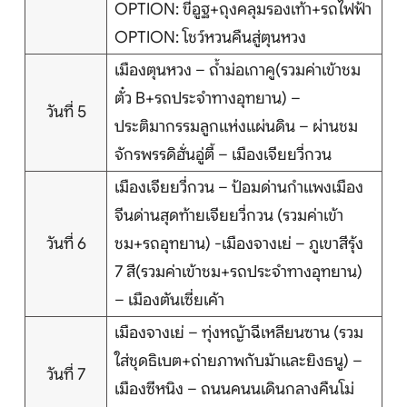
OPTION: ขี่อูฐ+ถุงคลุมรองเท้า+รถไฟฟ้า
OPTION: โชว์หวนคืนสู่ตุนหวง
เมืองตุนหวง – ถ้ำม่อเกาคู(รวมค่าเข้าชม
ตั๋ว B+รถประจำทางอุทยาน) –
วันที่ 5
ประติมากรรมลูกแห่งแผ่นดิน – ผ่านชม
จักรพรรดิฮั่นอู่ตี้ – เมืองเจียยวี่กวน
เมืองเจียยวี่กวน – ป้อมด่านกำแพงเมือง
จีนด่านสุดท้ายเจียยวี่กวน (รวมค่าเข้า
วันที่ 6
ชม+รถอุทยาน) -เมืองจางเย่ – ภูเขาสีรุ้ง
7 สี(รวมค่าเข้าชม+รถประจำทางอุทยาน)
– เมืองตันเซี่ยเค้า
เมืองจางเย่ – ทุ่งหญ้าฉีเหลียนซาน (รวม
ใส่ชุดธิเบต+ถ่ายภาพกับม้าและยิงธนู) –
วันที่ 7
เมืองซีหนิง – ถนนคนนเดินกลางคืนโม่