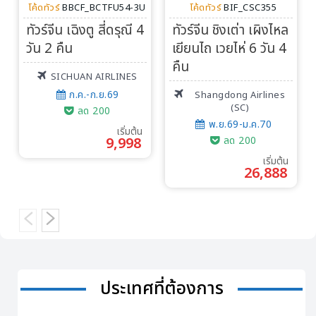
โค้ดทัวร์
BBCF_BCTFU54-3U
โค้ดทัวร์
BIF_CSC355
ทัวร์จีน เฉิงตู สี่ดรุณี 4
ทัวร์จีน ชิงเต่า เผิงไหล
วัน 2 คืน
เยียนไถ เวยไห่ 6 วัน 4
คืน
SICHUAN AIRLINES
ก.ค.-ก.ย.69
Shangdong Airlines
(SC)
ลด 200
พ.ย.69-ม.ค.70
เริ่มต้น
9,998
ลด 200
เริ่มต้น
26,888
ประเทศที่ต้องการ