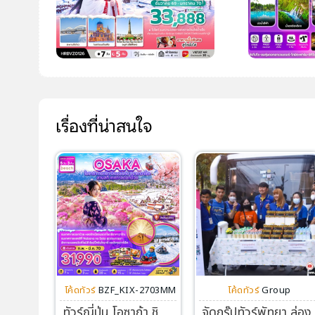
เรื่องที่น่าสนใจ
โค้ดทัวร์
BZF_KIX-2703MM
โค้ดทัวร์
Group
ทัวร์ญี่ปุ่น โอซาก้า ชิ
จัดกรุ๊ปทัวร์พัทยา ล่อง