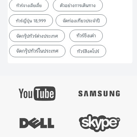
ตัวอย่างการเดินทาง
ทัวร์จางเจียเจี้ย
จัดท่องเที่ยวประจำปี
ทัวร์ญี่ปุ่น 18,999
ทัวร์ชิงเต่า
จัดกรุ๊ปทัวร์ต่างประเทศ
จัดกรุ๊ปทัวร์ในประเทศ
ทัวร์สิงคโปร์