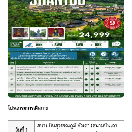
หน้าแรก
ทัวร์ต่างประเทศ
จัดกรุ๊ปต่างประเทศ
โปรไฟไหม้
ทัวร์ในประเทศ
โปรแกรมการเดินทาง
จัดกรุ๊ปในประเทศ
เรือเจ้าพระยา
สนามบินสุวรรณภูมิ ซัวเถา (สนามบินเฉา
วันที่ 1