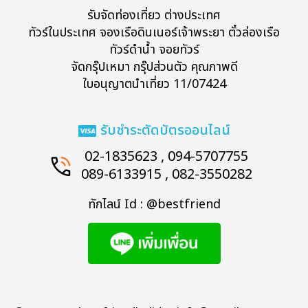
รับจัดท่องเที่ยว ต่างประเทศ
ทัวร์ในประเทศ จองเรือดินเนอร์เจ้าพระยา ตั๋วล่องเรือ
ทัวร์ดำน้ำ จอยทัวร์
จัดกรุ๊ปเหมา กรุ๊ปส่วนตัว คุณภาพดี
ใบอนุญาตนำเที่ยว 11/07424
รับชำระตัดบัตรออนไลน์
02-1835623 , 094-5707755
089-6133915 , 082-3550282
ทักไลน์ Id : @bestfriend