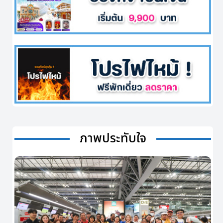
ภาพประทับใจ