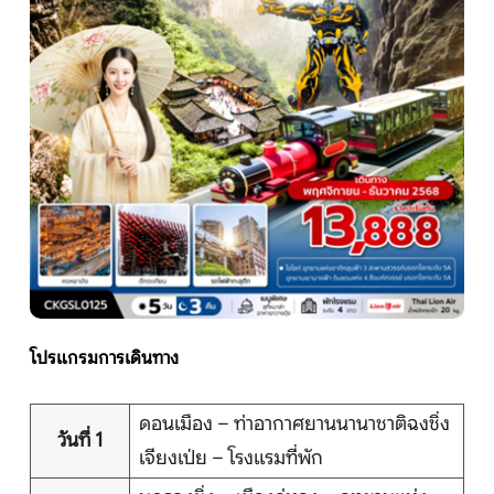
หน้าแรก
ทัวร์ต่างประเทศ
จัดกรุ๊ปต่างประเทศ
โปรไฟไหม้
ทัวร์ในประเทศ
โปรแกรมการเดินทาง
จัดกรุ๊ปในประเทศ
ดอนเมือง – ท่าอากาศยานนานาชาติฉงชิ่ง
วันที่ 1
เจียงเป่ย – โรงแรมที่พัก
เรือเจ้าพระยา