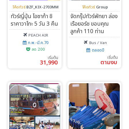
โค้ดทัวร์
BZF_KIX-2703MM
โค้ดทัวร์
Group
ทัวร์ญี่ปุ่น โอซาก้า ชิ
จัดกรุ๊ปทัวร์พัทยา ล่อง
ราคาวาโกะ 5 วัน 3 คืน
เรือยอร์ช ขอบคุณ
ลูกค้า 110 ท่าน
PEACH AIR
ก.พ.-มี.ค.70
Bus / Van
ลด 200
ตลอดปี
เริ่มต้น
เริ่มต้น
ตามงบ
31,990