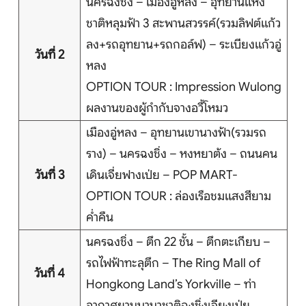
นครฉงชิ่ง – เมืองอู่หลง – อุทยานแห่ง
บริการอื่นๆ
ชาติหลุมฟ้า 3 สะพานสวรรค์(รวมลิฟต์แก้ว
ลง+รถอุทยาน+รถกอล์ฟ) – ระเบียงแก้วอู่
ติดต่อเรา
วันที่ 2
หลง
OPTION TOUR : Impression Wulong
ผลงานของผู้กำกับจางอวี้โหมว
Search
เมืองอู่หลง – อุทยานเขานางฟ้า(รวมรถ
ราง) – นครฉงชิ่ง – หงหยาต้ง – ถนนคน
วันที่ 3
เดินเจี่ยฟางเป่ย – POP MART-
OPTION TOUR : ล่องเรือชมแสงสียาม
ค่ำคืน
นครฉงชิ่ง – ตึก 22 ชั้น – ตึกตะเกียบ –
รถไฟฟ้าทะลุตึก – The Ring Mall of
วันที่ 4
Hongkong Land’s Yorkville – ท่า
อากาศยานนานาชาติฉงชิ่งเจียงเป่ย