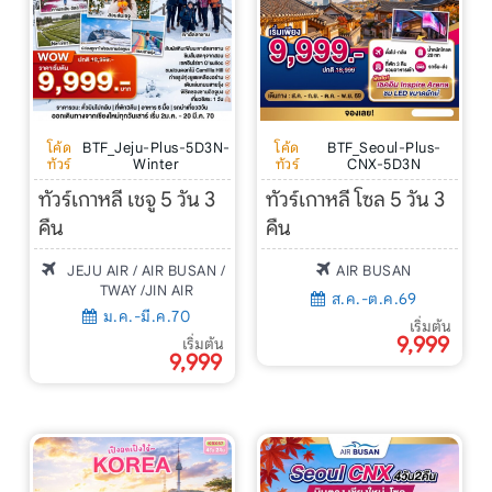
โค้ด
BTF_Jeju-Plus-5D3N-
โค้ด
BTF_Seoul-Plus-
ทัวร์
Winter
ทัวร์
CNX-5D3N
ทัวร์เกาหลี เชจู 5 วัน 3
ทัวร์เกาหลี โซล 5 วัน 3
คืน
คืน
JEJU AIR / AIR BUSAN /
AIR BUSAN
TWAY /JIN AIR
ส.ค.-ต.ค.69
ม.ค.-มี.ค.70
เริ่มต้น
9,999
เริ่มต้น
9,999