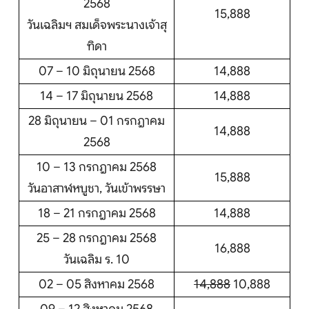
2568
15,888
วันเฉลิมฯ สมเด็จพระนางเจ้าสุ
ทิดา
07 – 10 มิถุนายน 2568
14,888
14 – 17 มิถุนายน 2568
14,888
28 มิถุนายน – 01 กรกฎาคม
14,888
2568
10 – 13 กรกฎาคม 2568
15,888
วันอาสาฬหบูชา, วันเข้าพรรษา
18 – 21 กรกฎาคม 2568
14,888
25 – 28 กรกฎาคม 2568
16,888
วันเฉลิม ร. 10
02 – 05 สิงหาคม 2568
14,888
10,888