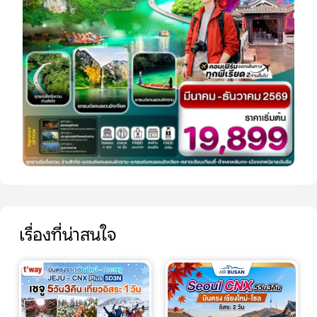
เรื่องที่น่าสนใจ