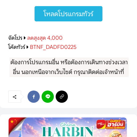
โหลดโปรแกรมทัวร์
จัดโปร
ลดสุงสุด 4,000
โค้ดทัวร์
BTNF_DADFD0225
ต้องการโปรแกรมอื่น หรือต้องการเดินทางช่วงเวลา
อื่น นอกเหนือจากเว็บไซต์ กรุณาติดต่อเจ้าหน้าที่