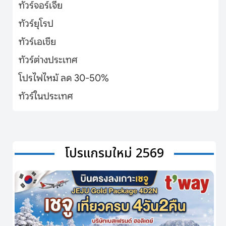
ทัวร์จอร์เจีย
ทัวร์ยุโรป
ทัวร์เอเชีย
ทัวร์ต่างประเทศ
โปรไฟไหม้ ลด 30-50%
ทัวร์ในประเทศ
โปรแกรมใหม่ 2569