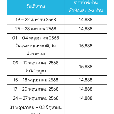
ราคาทัวร์/ท่าน
วันเดินทาง
พักห้องละ 2-3 ท่าน
19 – 22 เมษายน 2568
14,888
25 – 28 เมษายน 2568
14,888
01 – 04 พฤษภาคม 2568
วันแรงงานแห่งชาติ, วัน
15,888
ฉัตรมงคล
09 – 12 พฤษภาคม 2568
15,888
วันวิสาขบูชา
15 – 18 พฤษภาคม 2568
14,888
17 – 20 พฤษภาคม 2568
14,888
24 – 27 พฤษภาคม 2568
14,888
31 พฤษภาคม – 03 มิถุนายน