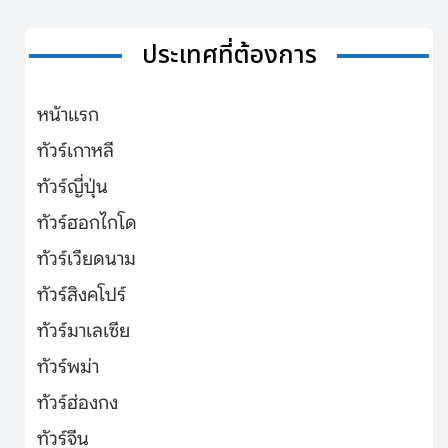
ประเทศที่ต้องการ
หน้าแรก
ทัวร์เกาหลี
ทัวร์ญี่ปุ่น
ทัวร์ฮอกไกโด
ทัวร์เวียดนาม
ทัวร์สิงคโปร์
ทัวร์มาเลเซีย
ทัวร์พม่า
ทัวร์ฮ่องกง
ทัวร์จีน