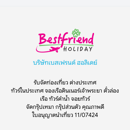
บริษัทเบสเฟรนด์ ฮอลิเดย์
รับจัดท่องเที่ยว ต่างประเทศ
ทัวร์ในประเทศ จองเรือดินเนอร์เจ้าพระยา ตั๋วล่อง
เรือ ทัวร์ดำน้ำ จอยทัวร์
จัดกรุ๊ปเหมา กรุ๊ปส่วนตัว คุณภาพดี
ใบอนุญาตนำเที่ยว 11/07424