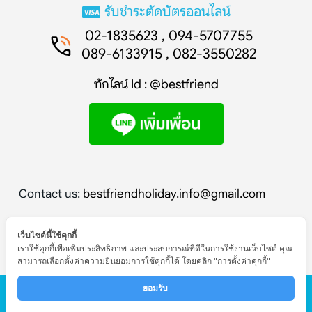
รับชำระตัดบัตรออนไลน์
02-1835623 , 094-5707755
089-6133915 , 082-3550282
ทักไลน์ Id : @bestfriend
Contact us:
bestfriendholiday.info@gmail.com
เว็บไซต์นี้ใช้คุกกี้
เราใช้คุกกี้เพื่อเพิ่มประสิทธิภาพ และประสบการณ์ที่ดีในการใช้งานเว็บไซต์ คุณ
สามารถเลือกตั้งค่าความยินยอมการใช้คุกกี้ได้ โดยคลิก "การตั้งค่าคุกกี้"
© Copyright - Bestfriend Holiday
ยอมรับ 
หน้าแรก
ทัวร์ต่างประเทศ
ทัวร์ในประเทศ
โปรไฟไหม้