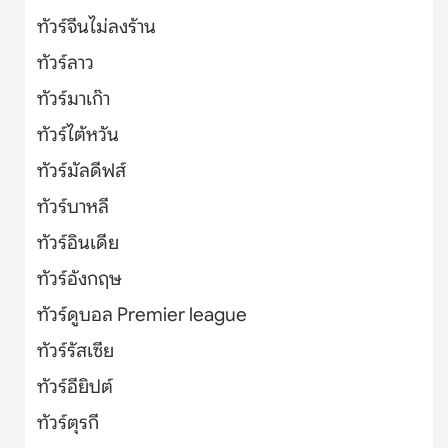
ทัวร์จีนไม่ลงร้าน
ทัวร์ลาว
ทัวร์มาเก๊า
ทัวร์ไต้หวัน
ทัวร์มัลดีฟส์
ทัวร์บาหลี
ทัวร์อินเดีย
ทัวร์อังกฤษ
ทัวร์ดูบอล Premier league
ทัวร์รัสเซีย
ทัวร์อียิปต์
ทัวร์ตุรกี