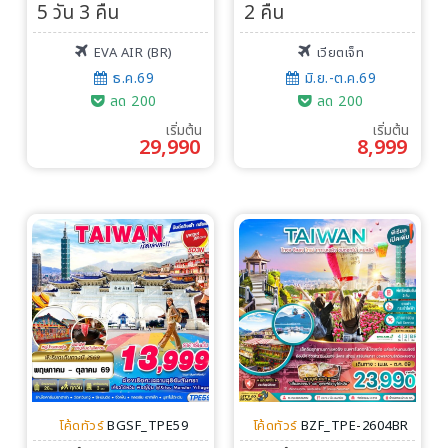
5 วัน 3 คืน
2 คืน
EVA AIR (BR)
เวียตเจ็ท
ธ.ค.69
มิ.ย.-ต.ค.69
ลด 200
ลด 200
เริ่มต้น
เริ่มต้น
29,990
8,999
โค้ดทัวร์
BGSF_TPE59
โค้ดทัวร์
BZF_TPE-2604BR