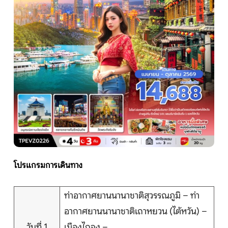
หน้าแรก
ทัวร์ต่างประเทศ
จัดกรุ๊ปต่างประเทศ
โปรไฟไหม้
ทัวร์ในประเทศ
โปรแกรมการเดินทาง
จัดกรุ๊ปในประเทศ
ท่าอากาศยานนานาชาติสุวรรณภูมิ – ท่า
อากาศยานนานาชาติเถาหยวน (ไต้หวัน) –
เรือเจ้าพระยา
วันที่ 1
เมืองไถจง –