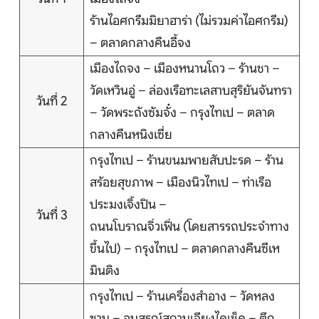
บริการอื่นๆ
ร้านไอศกรีมมิยาฮาร่า (ไม่รวมค่าไอศกรีม)
– ตลาดกลางคืนอี้จง
ติดต่อเรา
เมืองไถจง – เมืองหนานโถว – ร้านชา –
วัดเหวินอู่ – ล่องเรือทะเลสาบสุริยันจันทรา
วันที่ 2
– วัดพระถังซัมจั๋ง – กรุงไทเป – ตลาด
Search
กลางคืนหนิงเซี่ย
กรุงไทเป – ร้านขนมพายสับปะรด – ร้าน
สร้อยสุขภาพ – เมืองนิวไทเป – ท่าเรือ
ประมงเจิ้งปิน –
วันที่ 3
ถนนโบราณจิ่วเฟิ่น (โดยสารรถประจำทาง
ขึ้นไป) – กรุงไทเป – ตลาดกลางคืนซีเห
มินติง
กรุงไทเป – ร้านเครื่องสำอาง – วัดหลง
ซาน – อนุสรณ์สถานเจียงไคเช็ค – ตึก