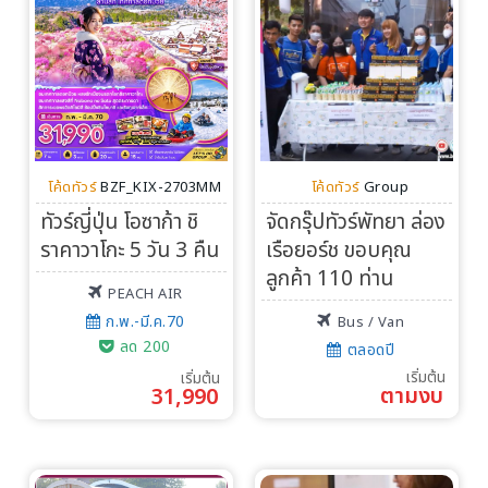
โค้ดทัวร์
BZF_KIX-2703MM
โค้ดทัวร์
Group
ทัวร์ญี่ปุ่น โอซาก้า ชิ
จัดกรุ๊ปทัวร์พัทยา ล่อง
ราคาวาโกะ 5 วัน 3 คืน
เรือยอร์ช ขอบคุณ
ลูกค้า 110 ท่าน
PEACH AIR
ก.พ.-มี.ค.70
Bus / Van
ลด 200
ตลอดปี
เริ่มต้น
เริ่มต้น
ตามงบ
31,990