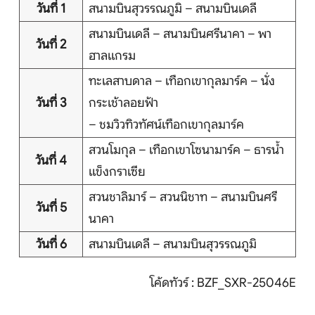
วันที่ 1
สนามบินสุวรรณภูมิ – สนามบินเดลี
สนามบินเดลี – สนามบินศรีนาคา – พา
วันที่ 2
ฮาลแกรม
หน้าแรก
ทะเลสาบดาล – เทือกเขากุลมาร์ค – นั่ง
ทัวร์ต่างประเทศ
วันที่ 3
กระเช้าลอยฟ้า
– ชมวิวทิวทัศน์เทือกเขากุลมาร์ค
จัดกรุ๊ปต่างประเทศ
สวนโมกุล – เทือกเขาโซนามาร์ค – ธารน้ำ
วันที่ 4
โปรไฟไหม้
แข็งกราเซีย
สวนชาลิมาร์ – สวนนิชาท – สนามบินศรี
ทัวร์ในประเทศ
วันที่ 5
นาคา
จัดกรุ๊ปในประเทศ
วันที่ 6
สนามบินเดลี – สนามบินสุวรรณภูมิ
เรือเจ้าพระยา
โค้ดทัวร์ : BZF_SXR-25046E
บริการอื่นๆ