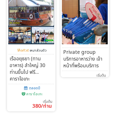
โค้ดทัวร์
เหมาส่วนตัว
Private group
เรืออยุธยา (ทาน
บริการอาหารว่าง เจ้า
อาหาร) ลำใหญ่ 30
หน้าที่พร้อมบริการ
ท่านขึ้นไป ฟรี…
เริ่มต้น
คาราโอเกะ
ตลอดปี
คาราโอเกะ
เริ่มต้น
380/ท่าน