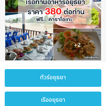
ทัวร์อยุธยา
เรืออยุธยา