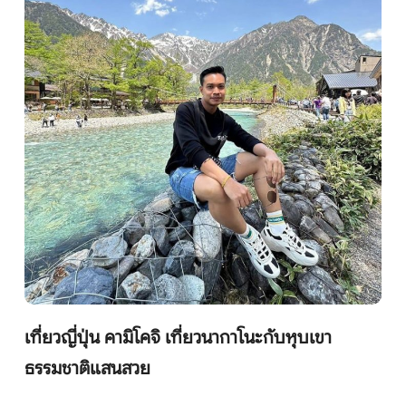
หน้าแรก
ทัวร์ต่างประเทศ
จัดกรุ๊ปต่างประเทศ
โปรไฟไหม้
ทัวร์ในประเทศ
เที่ยวญี่ปุ่น คามิโคจิ เที่ยวนากาโนะกับหุบเขา
จัดกรุ๊ปในประเทศ
ธรรมชาติแสนสวย
เรือเจ้าพระยา