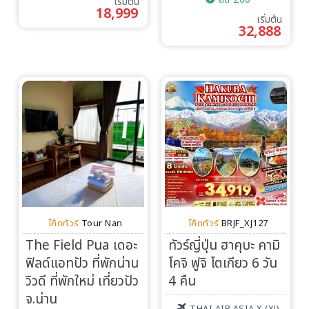
เริ่มต้น
18,999
เริ่มต้น
32,888
โค้ดทัวร์
Tour Nan
โค้ดทัวร์
BRJF_XJ127
The Field Pua เดอะ
ทัวร์ญี่ปุ่น ฮาคุบะ คามิ
ฟิลด์แอทปัว ที่พักน่าน
โคจิ ฟูจิ โตเกียว 6 วัน
วิวดี ที่พักใหม่ เที่ยวปัว
4 คืน
จ.น่าน
THAI AIR ASIA X (XJ)