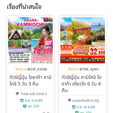
เรื่องที่น่าสนใจ
โค้ดทัวร์
BGSF_KIX66
โค้ดทัวร์
BTNF_XJ361
ทัวร์ญี่ปุ่น โอซาก้า คามิ
ทัวร์ญี่ปุ่น คามิโคจิ โอ
โคจิ 5 วัน 3 คืน
ซาก้า เกียวโต 6 วัน 4
คืน
THAI AIR ASIA X
ส.ค.-ก.ย.69
แอร์เอเชียเอ็กซ์ (XJ)
ลด 200
ก.ย.-พ.ย.69
ลด 200