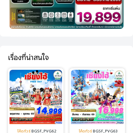
เรื่องที่น่าสนใจ
โค้ดทัวร์
BGSF_PVG62
โค้ดทัวร์
BGSF_PVG63