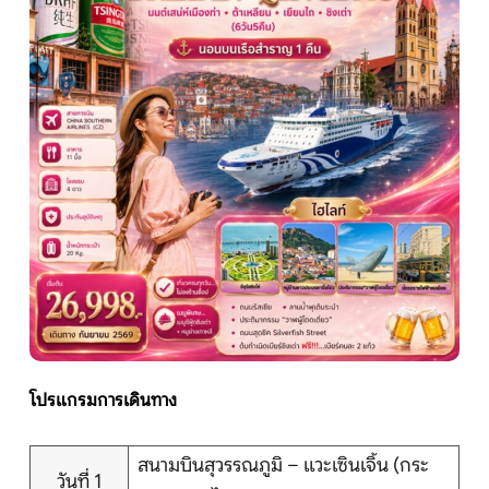
หน้าแรก
ทัวร์ต่างประเทศ
จัดกรุ๊ปต่างประเทศ
โปรไฟไหม้
ทัวร์ในประเทศ
จัดกรุ๊ปในประเทศ
โปรแกรมการเดินทาง
เรือเจ้าพระยา
สนามบินสุวรรณภูมิ – แวะเซินเจิ้น (กระ
วันที่ 1