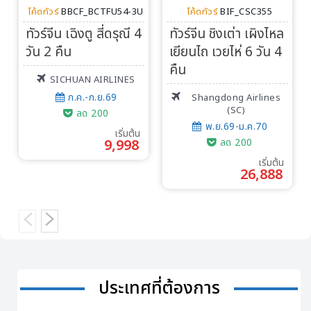
โค้ดทัวร์
BBCF_BCTFU54-3U
โค้ดทัวร์
BIF_CSC355
ทัวร์จีน เฉิงตู สี่ดรุณี 4
ทัวร์จีน ชิงเต่า เผิงไหล
วัน 2 คืน
เยียนไถ เวยไห่ 6 วัน 4
คืน
SICHUAN AIRLINES
ก.ค.-ก.ย.69
Shangdong Airlines
(SC)
ลด 200
พ.ย.69-ม.ค.70
เริ่มต้น
9,998
ลด 200
เริ่มต้น
26,888
ประเทศที่ต้องการ