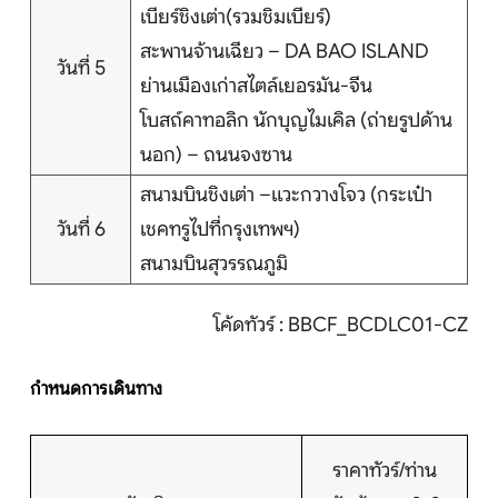
เบียร์ชิงเต่า(รวมชิมเบียร์)
สะพานจ้านเฉียว – DA BAO ISLAND
วันที่ 5
ย่านเมืองเก่าสไตล์เยอรมัน-จีน
โบสถ์คาทอลิก นักบุญไมเคิล (ถ่ายรูปด้าน
นอก) – ถนนจงซาน
สนามบินชิงเต่า –แวะกวางโจว (กระเป๋า
วันที่ 6
เชคทรูไปที่กรุงเทพฯ)
สนามบินสุวรรณภูมิ
โค้ดทัวร์ : BBCF_BCDLC01-CZ
กำหนดการเดินทาง
ราคาทัวร์/ท่าน