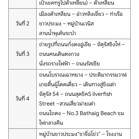
เป๋าเชคทรูไปต้าเหลียน) – ต้าเหลียน
บริการอื่นๆ
เมืองต้าเหลียน – อ่าวหลิงเจี่ยว – ท่าเรือ
ติดต่อเรา
วันที่ 2
ชาวประมง – หมู่บ้านเวนิส
ลานน้ำพุเต้นระบำ
ถ่ายรูปที่ถนนกั่งตงอู่เจีย – จัตุรัสซิงไห่ –
Search
วันที่ 3
ถนนคนเดินตงกวง
นั่งรถรางไฟฟ้า – ถนนรัสเซีย
ถนนโบราณเฉาหยาง – ประติมากรรมวาฬ
เกยตื้นผู้โดดเดี่ยว – เดินทางสู่ชิงเต่า
จัตุรัส 54 – ถนนสุดชิคS ilverfish
วันที่ 4
Street –สวนเสี่ยวม่ายเต่า
ถนนไถตง – No.3 Bathaig Beach ชม
ไฟกลางคืน
หมู่บ้านชาวประมง“ชาจื่อโข่ว” – โรงงาน