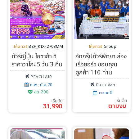
โค้ดทัวร์
BZF_KIX-2703MM
โค้ดทัวร์
Group
ทัวร์ญี่ปุ่น โอซาก้า ชิ
จัดกรุ๊ปทัวร์พัทยา ล่อง
ราคาวาโกะ 5 วัน 3 คืน
เรือยอร์ช ขอบคุณ
ลูกค้า 110 ท่าน
PEACH AIR
ก.พ.-มี.ค.70
Bus / Van
ลด 200
ตลอดปี
เริ่มต้น
เริ่มต้น
ตามงบ
31,990