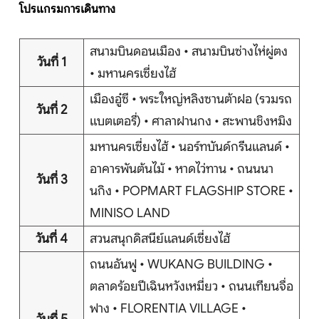
โปรแกรมการเดินทาง
สนามบินดอนเมือง • สนามบินซ่างไห่ผู่ตง
วันที่ 1
หน้าแรก
• มหานครเซี่ยงไฮ้
เมืองอู๋ซี • พระใหญ่หลิงซานต้าฝอ (รวมรถ
ทัวร์ต่างประเทศ
วันที่ 2
แบตเตอรี่) • ศาลาฝานกง • สะพานชิงหมิง
จัดกรุ๊ปต่างประเทศ
มหานครเซี่ยงไฮ้ • นอร์ทบันด์กรีนแลนด์ •
อาคารพันต้นไม้ • หาดไว่ทาน • ถนนนา
โปรไฟไหม้
วันที่ 3
นกิง • POPMART FLAGSHIP STORE •
MINISO LAND
ทัวร์ในประเทศ
วันที่ 4
สวนสนุกดิสนีย์แลนด์เซี่ยงไฮ้
จัดกรุ๊ปในประเทศ
ถนนอันฟู • WUKANG BUILDING •
ตลาดร้อยปีเฉินหวังเหมี่ยว • ถนนเทียนจื่อ
เรือเจ้าพระยา
ฟาง • FLORENTIA VILLAGE •