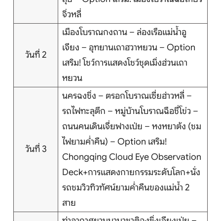
เรือเจ้าพระยา
จิ่วหลี่
บริการอื่นๆ
เมืองโบราณกงถาน – ล่องเรือแม่น้ำอู
เจียง – อุทยานเถาฮวาหยวน – Option
วันที่ 2
ติดต่อเรา
เสริม! โชว์การแสดงโชว์ชุดเมิ่งฮ่วนเถา
หยวน
นครฉงชิ่ง – ตรอกโบราณเซี่ยฮ่าวหลี่ –
Search
รถไฟทะลุตึก – หมู่บ้านโบราณฉือชี่โข่ว –
ถนนคนเดินเจี่ยฟางเป่ย – หงหยาต้ง (ชม
ไฟยามค่ำคืน) – Option เสริม!
วันที่ 3
Chongqing Cloud Eye Observation
Deck+การแสดงกายกรรมระดับโลก+นั่ง
รถชมวิวทิวทัศน์ยามค่ำคืนของแม่น้ำ 2
สาย
ท่าอากาศยานนานาชาติฉงชิ่งเจียงเป่ย –