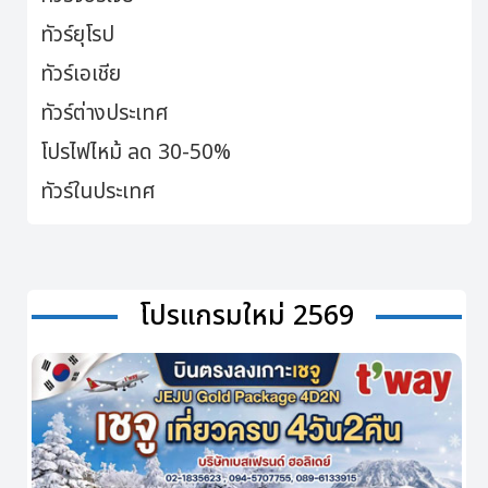
ทัวร์ยุโรป
ทัวร์เอเชีย
ทัวร์ต่างประเทศ
โปรไฟไหม้ ลด 30-50%
ทัวร์ในประเทศ
โปรแกรมใหม่ 2569