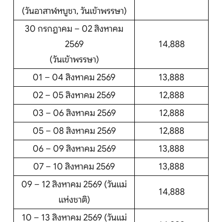
(วันอาสาฬหบูชา, วันเข้าพรรษา)
30 กรกฎาคม – 02 สิงหาคม
2569
14,888
(วันเข้าพรรษา)
01 – 04 สิงหาคม 2569
13,888
02 – 05 สิงหาคม 2569
12,888
03 – 06 สิงหาคม 2569
12,888
05 – 08 สิงหาคม 2569
12,888
06 – 09 สิงหาคม 2569
13,888
07 – 10 สิงหาคม 2569
13,888
09 – 12 สิงหาคม 2569 (วันแม่
14,888
แห่งชาติ)
10 – 13 สิงหาคม 2569 (วันแม่