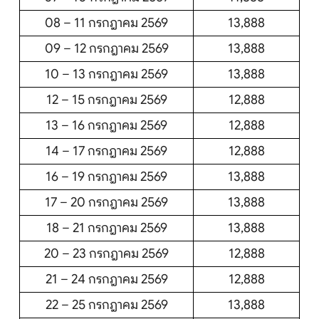
08 – 11 กรกฎาคม 2569
13,888
09 – 12 กรกฎาคม 2569
13,888
10 – 13 กรกฎาคม 2569
13,888
12 – 15 กรกฎาคม 2569
12,888
13 – 16 กรกฎาคม 2569
12,888
14 – 17 กรกฎาคม 2569
12,888
16 – 19 กรกฎาคม 2569
13,888
17 – 20 กรกฎาคม 2569
13,888
18 – 21 กรกฎาคม 2569
13,888
20 – 23 กรกฎาคม 2569
12,888
21 – 24 กรกฎาคม 2569
12,888
22 – 25 กรกฎาคม 2569
13,888