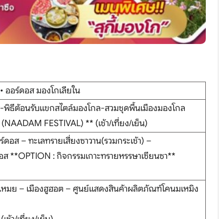
 • ออร์ดอส มองโกเลียใน
ส-พิธีต้อนรับแขกสไตล์มองโกล-สวมชุดพื้นเมืองมองโกล
NAADAM FESTIVAL) ** (เช้า/เที่ยง/เย็น)
อร์ดอส – ทะเลทรายเสี่ยงซาวาน(รวมกระเช้า) –
์ดอส **OPTION : กิจกรรมเกาะทรายหรรษาเซียนซา**
ซูเหมย – เมืองฮูฮอต – ศูนย์แสดงสินค้าผลิตภัณฑ์โคนมเหมิง