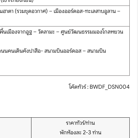
ช้า/เที่ยง/เย็น)
ลันฮาตา (รวมชุดอวกาศ) – เมืองออร์ดอส-ทะเลสาบอูลาน –
์พื้นเมืองจากอูฐ – วัดลามะ – ศูนย์วัฒนธรรมมองโกลหยวน
– ถนนคนเดินคังปาสือ- สนามบินออร์ดอส – สนามบิน
hare
โค้ดทัวร์ : BWDF_DSN004
ราคาทัวร์/ท่าน
พักห้องละ 2-3 ท่าน