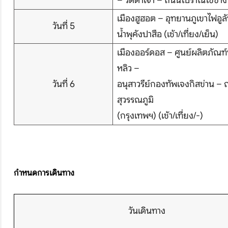
– วัดต้าเจา – ถนนโบราณไซ่ซ่าง (เ
เมืองฮูฮอต – อุทยานภูเขาไฟอู
วันที่ 5
น้ำพุคังปาสือ (เช้า/เที่ยง/เย็น)
เมืองออร์ดอส – ศูนย์ผลิตภัณฑ
บริษัทเบสเฟรนด์ ฮอลิเดย์
หลิว –
เส้นทางที่ต้องการ
วันที่ 6
อนุสาวรีย์กองทัพเจงกิสข่าน 
สุวรรณภูมิ
(กรุงเทพฯ) (เช้า/เที่ยง/-)
S
หน้าแรก
กำหนดการเดินทาง
ทัวร์ต่างประเทศ
จัดกรุ๊ปต่างประเทศ
วันเดินทาง