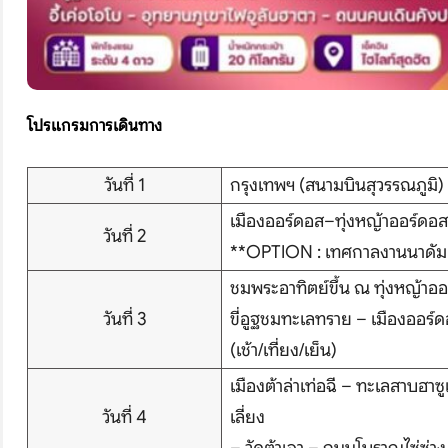
โปรแกรมการเดินทาง
วันที่ 1
กรุงเทพฯ (สนามบินสุวรรณภูมิ)
เมืองออร์ดอส–ทุ่งหญ้าออร์ดอ
วันที่ 2
**OPTION : เทศกาลงานนาดัม (
ชมพระอาทิตย์ขึ้น ณ ทุ่งหญ้าอ
วันที่ 3
ขี่อูฐชมทะเลทราย – เมืองออร
(เช้า/เที่ยง/เย็น)
เมืองต้าล่าเท่อฉี – ทะเลสาบฮา
วันที่ 4
เลี่ยง