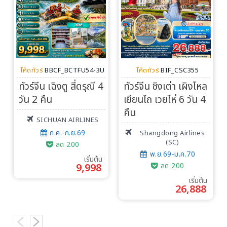
โค้ดทัวร์
BBCF_BCTFU54-3U
โค้ดทัวร์
BIF_CSC355
ทัวร์จีน เฉิงตู สี่ดรุณี 4
ทัวร์จีน ชิงเต่า เผิงไหล
วัน 2 คืน
เยียนไถ เวยไห่ 6 วัน 4
คืน
SICHUAN AIRLINES
ก.ค.-ก.ย.69
Shangdong Airlines
(SC)
ลด 200
พ.ย.69-ม.ค.70
เริ่มต้น
9,998
ลด 200
เริ่มต้น
26,888