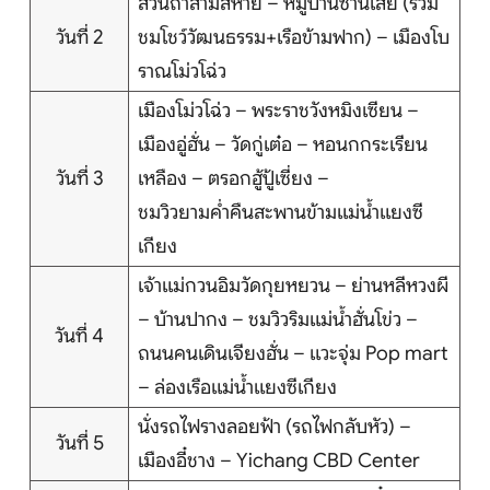
สวนถ้ำสามสหาย – หมู่บ้านซานเสีย (รวม
บริการอื่นๆ
วันที่ 2
ชมโชว์วัฒนธรรม+เรือข้ามฟาก) – เมืองโบ
ราณโม่วโฉ่ว
ติดต่อเรา
เมืองโม่วโฉ่ว – พระราชวังหมิงเซียน –
เมืองอู่ฮั่น – วัดกู่เต๋อ – หอนกกระเรียน
วันที่ 3
เหลือง – ตรอกฮู้ปู้เซี่ยง –
Search
ชมวิวยามค่ำคืนสะพานข้ามแม่น้ำแยงซี
เกียง
เจ้าแม่กวนอิมวัดกุยหยวน – ย่านหลีหวงผี
– บ้านปากง – ชมวิวริมแม่น้ำฮั่นโข่ว –
วันที่ 4
ถนนคนเดินเจียงฮั่น – แวะจุ่ม Pop mart
– ล่องเรือแม่น้ำแยงซีเกียง
นั่งรถไฟรางลอยฟ้า (รถไฟกลับหัว) –
วันที่ 5
เมืองอี๋ชาง – Yichang CBD Center