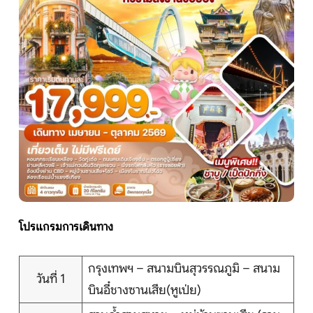
หน้าแรก
ทัวร์ต่างประเทศ
จัดกรุ๊ปต่างประเทศ
โปรไฟไหม้
ทัวร์ในประเทศ
โปรแกรมการเดินทาง
จัดกรุ๊ปในประเทศ
กรุงเทพฯ – สนามบินสุวรรณภูมิ – สนาม
วันที่ 1
บินอี๋ชางซานเสีย(หูเป่ย)
เรือเจ้าพระยา