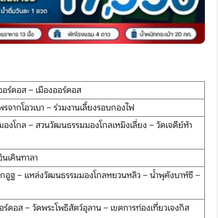
ออร์ดอส – เมืองออร์ดอส
รขอพรจากโอวเบา – ร่วมงานเลี้ยงรอบกองไฟ
ามองโกล – สวนวัฒนธรรมมองโกลเหมิงเลี่ยง – วัดเจดีย์ห้า
อินเคินทาลา
จากอูฐ – แหล่งวัฒนธรรมมองโกลหยวนหลิว – น้ำพุคังบาห์ซี –
ดอส – วัดพระโพธิสัตว์อุลาน – เขตการท่องเที่ยวเจงกิส