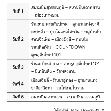
สนามบินสุวรรณภูมิ – สนามบินเถาหยวน
วันที่ 1
– เมืองเถาหยวน
หน้าแรก
ร้านขนมพายสับปะรด – อุทยานแห่งชาติ
เหย่หลิ่ว – บูราโน่แห่งไต้หวัน – หมู่บ้านโบ
ทัวร์ต่างประเทศ
วันที่ 2
ราณจิ่วเฟิ่น – เมืองผิงซี – ถนนโบ
จัดกรุ๊ปต่างประเทศ
ราณสือเฟิ่น – COUNTDOWN
ดูพลุตึกไทเป 101
โปรไฟไหม้
ร้านเครื่องสำอาง – ถ่ายรูปคู่ตึกไทเป 101
วันที่ 3
ทัวร์ในประเทศ
– ซีเหมินติง – วัดหลงซาน
เมืองเจียอี้ –ร้านชาอู่หลง – อุทยานแห่ง
จัดกรุ๊ปในประเทศ
วันที่ 4
ชาติอาลีซาน – รถไฟสายโบราณ
เรือเจ้าพระยา
วันที่ 5
สนามบินเถาหยวน – สนามบินสุวรรณภูมิ
บริการอื่นๆ
โค้ดทัวร์ : BZF_TPE-2531JX